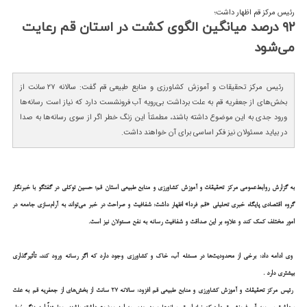
رئیس مرکز قم اظهار داشت؛
۹۲ درصد میانگین الگوی كشت در استان قم رعایت
می‌شود
رئیس مرکز تحقیقات و آموزش کشاورزی و منابع طبیعی قم گفت: سالانه ۲۷ سانت از
بخش‌های از جعفریه قم به علت برداشت بی‌رویه آب فرونشست دارد که نیاز است رسانه‌ها
ورود جدی به این موضوع داشته باشند، مطمئناً این زنگ خطر اگر از سوی رسانه‌ها به صدا
در بیاید مسئولان نیز فکر اساسی برای آن خواهند داشت.
به گزارش روابط‌عمومی مرکز تحقیقات و آموزش کشاورزی و منابع طبیعی استان قم؛ حسین توکلی در گفتگو با خبرنگار
گروه اقتصادی پایگاه خبری تحلیلی «قم فردا» اظهار داشت: شفافیت و صراحت در خبر می‌تواند به آرام‌سازی جامعه در
امور مختلف کمک کند و علاوه بر این صداقت و شفافیت رسانه به نفع مسئولان نیز است.
وی ادامه داد: برخی از محدودیت‌ها در مسئله آب، خاک و کشاورزی وجود دارد که اگر رسانه ورود کند، تأثیرگذاری
بیشتری دارد .
رئیس مرکز تحقیقات و آموزش کشاورزی و منابع طبیعی قم افزود: سالانه ۲۷ سانت از بخش‌های از جعفریه قم به علت