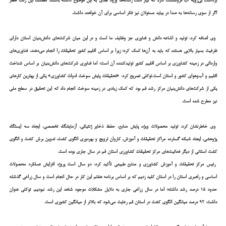
برداشت بی‌رویه آب فرونشست دارد که نیاز است رسانه‌ها ورود جدی به این موضوع داشته باشند، مطمئناً این زنگ خطر
اگر از سوی رسانه‌ها به صدا در بیاید مسئولان نیز فکر اساسی برای آن خواهند داشت.
وی اضافه کرد: تولید و اشاعه دانش و فناوری جز وظایف ما است و در این میان شرکت‌های دانش‌بنیان استان دارای
ظرفیت بسیار بالایی هستند که باید به آن‌ها کمک کرد؛ زیرا بر اساس اقلیم کشور تحقیقات را انجام می‌دهند، فناوری‌های
وارداتی در زمینه کشاورزی بر اساس اقلیم کشور تولیدکننده آن است؛ اما فناوری شرکت‌های دانش‌بنیان بر اساس شناخت
اقلیم و آب‌وهوای کشور و استان است.توکلی تصریح کرد: «تحقیقات پایش سوخت ادوات کشاورزی» یکی از بهترین کارهای
یکی از شرکت‌های دانش‌بنیان مرکز رشد قم بود که کمک زیادی در زمینه سوخت انجام داد که این تحقیق در سطح ملی
نیز مطرح شده است.
وی خاطرنشان کرد: تولید محصولات ویژه، پایش منابع، حفظ ذخایر ژنتیکی، آزمایشگاه تخصصی، ایجاد سه ایستگاه
پژوهشی، ایجاد شبکه گسترده مراکز تحقیقات و آموزش، کاروان ترویج و بهره‌وری الگوی کشت، تدوین برش کشت و الگوی
کشت استانی از دیگر فعالیت‌های مرکز تحقیقات کشاورزی استان قم در سال جاری بوده است.
رئیس مرکز تحقیقات و آموزش کشاورزی و منابع طبیعی تأکید کرد: دو سال است پروژه افزایش عملکرد محصولات
اساسی و راهبری استان را در استان کلید زدیم که بر اساس برنامه هفتم این کار در حال انجام است و سال زراعی گذشته
حدود ۱۵ درصد رشد داشته؛ اما در سال زراعی جاری به دلایل مشکلات موجود شاهد این رشد نبودیم. توکلی عنوان
داشت: ۹۲ درصد میانگین الگوی کشت در استان قم رعایت می‌شود که بالاتر از میانگین کشوری است.