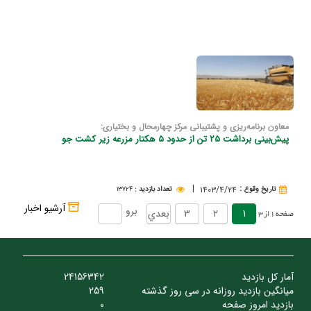
معاون برنامه‌ریزی و پشتیبانی مرکز چهارمحال و بختیاری:
پیش‌بینی برداشت 25 تن از حدود 5 هكتار مزرعه زیر كشت جو
|
:
۱۴۰۳/۴/۲۴
تاريخ وقوع
تعداد بازدید
:
۱۳۷۲۴
آرشيو اخبار
.
.
برو
1
2
3
بعدي
صفحه
1
از
3
آمار کل بازدید
24156342
میانگین بازدید روزانه در سی روز گذشته
259
بازدید امروز صفحه
0